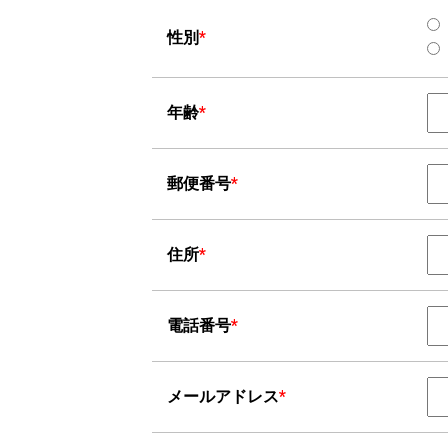
性別
*
年齢
*
郵便番号
*
住所
*
電話番号
*
メールアドレス
*