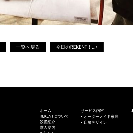
一覧へ戻る
今日のREKENT！...
ホーム
サービス内容
REKENTについて
オーダーメイド家具
設備紹介
店舗デザイン
求人案内