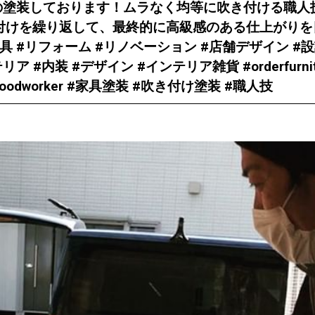
扉の塗装しております！ムラなく均等に吹き付ける職人
付けを繰り返して、最終的に高級感のある仕上がりを
家具 #リフォーム #リノベーション #店舗デザイン #設
 #内装 #デザイン #インテリア雑貨 #orderfurnit
ry #woodworker #家具塗装 #吹き付け塗装 #職人技