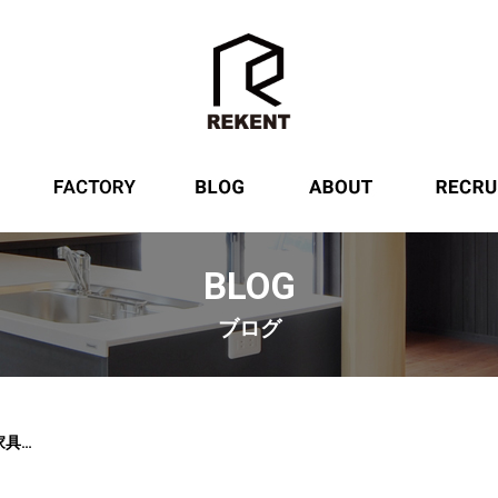
サービス
設備紹介
ブログ
REKENTに
BLOG
ブログ
今日のREKENT！今日は家具の扉の塗装しております！ムラなく均等に吹き付ける職人技。見とれてしまいます♡何度も吹き付けを繰り返して、最終的に高級感のある仕上がりを目指します！・・#rekent #オーダー家具 #リフォーム #リノベーション #店舗デザイン #設計 #家具工房 #オリジナル家具 #インテリア #内装 #デザイン #インテリア雑貨 #orderfurniture #woodwork #woodworkfactory #woodworker #家具塗装 #吹き付け塗装 #職人技